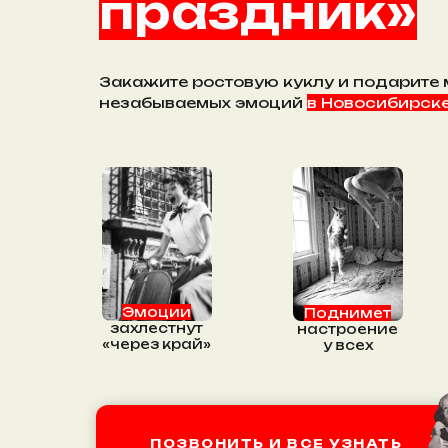
праздник»
Закажите ростовую куклу и подарите
незабываемых эмоций
в Новосибирске
Эмоции
Поднимет
захлестнут
настроение
«через край»
у всех
ПОЗВОНИТЬ И ВСЕ УЗНАТЬ