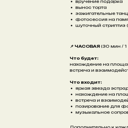
вручение подарка
вынос торта
зажигательные танц
фотосессия на пам
шуточный стриптиз 
📌 ЧАСОВАЯ
(30 мин / 1
Что будет:
нахождение на площа
встреча и взаимодейст
Что входит:
яркая звезда эстра
нахождение на пло
встреча и взаимоде
позирование для ф
музыкальное сопр
Дополнительно к каж