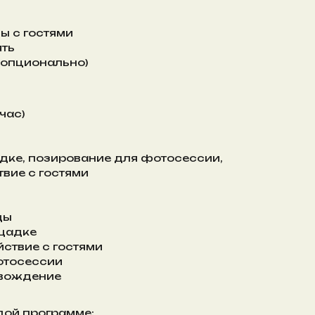
ы с гостями
ять
(опционально)
 час)
дке, позирование для фотосессии,
вие с гостями
ды
щадке
йствие с гостями
отосессии
овождение
дой программе: