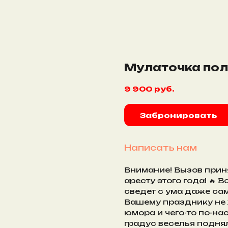
Мулаточка по
9 900
руб.
Забронировать
Написать нам
Внимание! Вызов приня
аресту этого года! 🔥 
сведет с ума даже са
Вашему празднику не 
юмора и чего-то по-на
градус веселья поднял