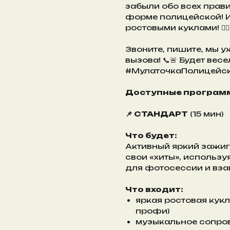
забыли обо всех прави
форме полицейской! И
ростовыми куклами! 👮‍♀️
Звоните, пишите, мы 
вызова! 📞🚨 Будет весе
#МулаточкаПолицейск
Доступные програм
📌 СТАНДАРТ
(15 мин)
Что будет:
Активный яркий зажиг
свои «хиты», использ
для фотосессии и вза
Что входит:
яркая ростовая кукл
профи)
музыкальное сопр