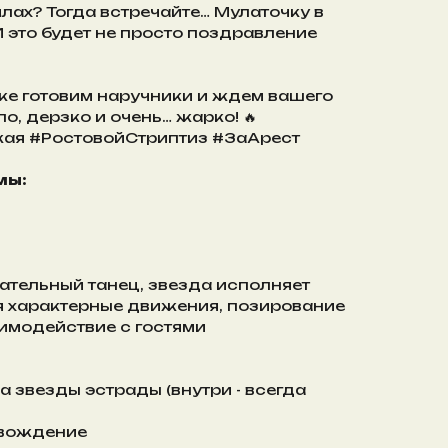
лах? Тогда встречайте… Мулаточку в
 это будет не просто поздравление
уже готовим наручники и ждем вашего
ло, дерзко и очень… жарко! 🔥
ая #РостовойСтриптиз #ЗаАрест
мы:
ательный танец, звезда исполняет
уя характерные движения, позирование
имодействие с гостями
а звезды эстрады (внутри - всегда
овождение