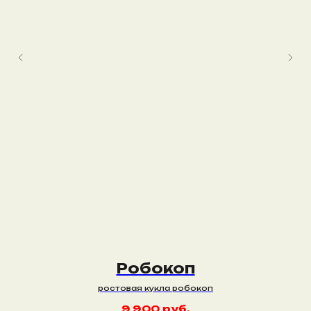
Робокоп
ростовая кукла робокоп
9 900
руб.