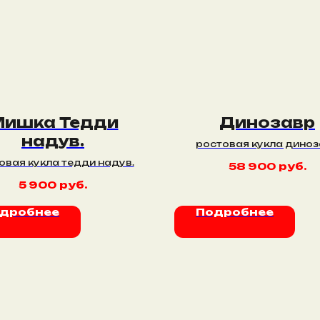
ишка Тедди
Динозавр
надув.
ростовая кукла дино
овая кукла тедди надув.
58 900
руб.
5 900
руб.
дробнее
Подробнее