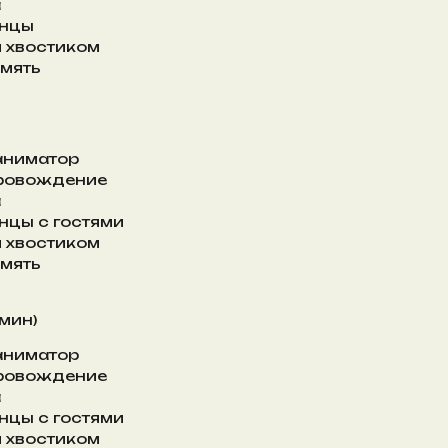
а
анцы
 хвостиком
мять
 аниматор
ровождение
а
нцы с гостями
 хвостиком
мять
мин)
 аниматор
ровождение
а
нцы с гостями
 хвостиком