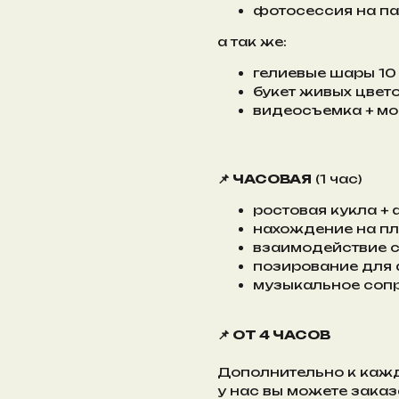
фотосессия на па
а так же:
гелиевые шары 10
букет живых цвето
видеосъемка + м
📌 ЧАСОВАЯ
(1 час)
ростовая кукла +
нахождение на п
взаимодействие с
позирование для
музыкальное соп
📌 ОТ 4 ЧАСОВ
Дополнительно к каж
у нас вы можете заказ