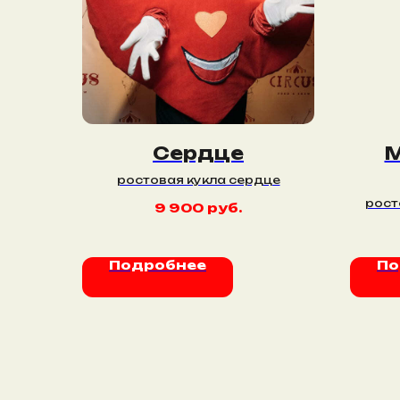
Сердце
М
ростовая кукла сердце
рост
9 900
руб.
Подробнее
По