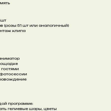
мять
 шт
в (розы 51 шт или аналогичный)
онтаж клипа
 аниматор
лощадке
 гостями
 фотосессии
ровождение
дой программе:
ать гелиевые шары, цветы