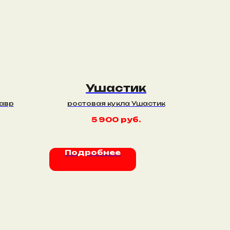
Ушастик
завр
ростовая кукла Ушастик
5 900
руб.
Подробнее