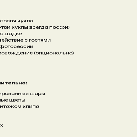
товая кукла
утри куклы всегда профи)
лощадке
действие с гостями
 фотосессии
ровождение (опционально)
ительно:
гированные шары
ные цветы
онтажом клипа
ых