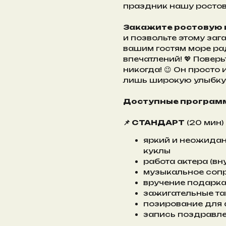
праздник нашу ростов
Закажите ростовую 
и позвольте этому за
вашим гостям море ра
впечатлений! 💖 Поверь
никогда! 😉 Он просто 
лишь широкую улыбку!
Доступные програм
📌 СТАНДАРТ
(20 мин)
яркий и неожида
куклы
работа актера (вн
музыкальное соп
вручение подарка 
зажигательные та
позирование для
запись поздравле