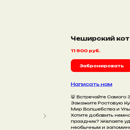
Чеширский кот
11 900
руб.
Забронировать
Написать нам
😸 Встречайте Самого 
Закажите Ростовую Ку
Мир Волшебства и Улыб
Хотите добавить немно
праздник? Желаете уд
необычным и запомин