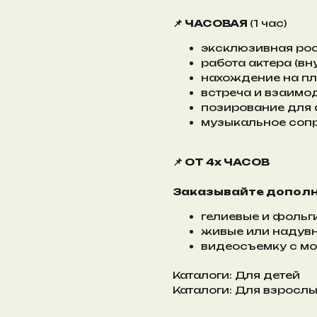
📌 ЧАСОВАЯ
(1 час)
эксклюзивная рос
работа актера (вн
нахождение на п
встреча и взаимо
позирование для
музыкальное соп
📌 ОТ 4х ЧАСОВ
Заказывайте дополн
гелиевые и фоль
живые или надув
видеосъемку с м
Каталоги: Для детей
Каталоги: Для взросл