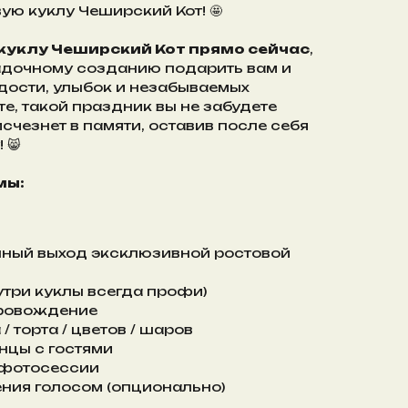
ую куклу Чеширский Кот! 🤩
куклу Чеширский Кот прямо сейчас
,
гадочному созданию подарить вам и
дости, улыбок и незабываемых
те, такой праздник вы не забудете
исчезнет в памяти, оставив после себя
 😸
мы:
нный выход эксклюзивной ростовой
утри куклы всегда профи)
ровождение
/ торта / цветов / шаров
нцы с гостями
 фотосессии
ния голосом (опционально)