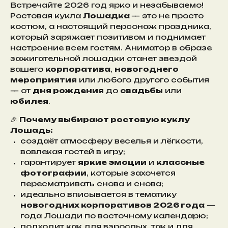
Встречайте 2026 год ярко и незабываемо!
Ростовая кукла
Лошадка
— это не просто
костюм, а настоящий персонаж праздника,
который заряжает позитивом и поднимает
настроение всем гостям. Аниматор в образе
зажигательной лошадки станет звездой
вашего
корпоратива
,
новогоднего
мероприятия
или любого другого события
— от
дня рождения
до
свадьбы
или
юбилея
.
🎉
Почему выбирают ростовую куклу
Лошадь:
создаёт атмосферу веселья и лёгкости,
вовлекая гостей в игру;
гарантирует
яркие эмоции
и
классные
фотографии
, которые захочется
пересматривать снова и снова;
идеально вписывается в тематику
новогодних корпоративов 2026 года
—
года Лошади по восточному календарю;
подходит как для взрослых, так и для