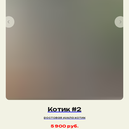
Котик #2
ростовая кукла котик
5 900
руб.